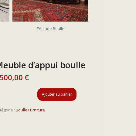
VENDU
Enfilade Boulle
euble d’appui boulle
500,00
€
Ajouter au panier
tégorie :
Boulle Furniture