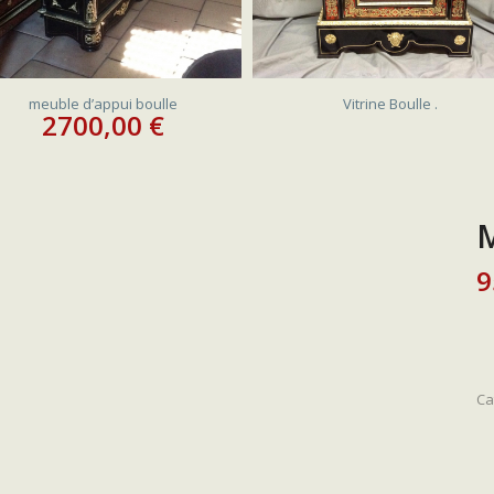
VENDU
meuble d’appui boulle
Vitrine Boulle .
2700,00
€
M
9
Ca